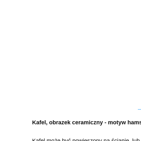
Kafel, obrazek ceramiczny - motyw ham
Kafel może być powieszony na ścianie, lub 