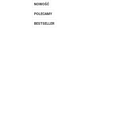
Pachnidła Nałęczo
NOWOŚĆ
POLECAMY
BESTSELLER