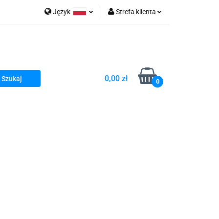
Język
Strefa klienta
go Sea of Spa
Polski
Zaloguj się
e Martwe Dr.Sea
Zarejestruj się
Dodaj zgłoszenie
0,00 zł
Zgody cookies
0
a
Literatura żydowska
wski Kazimierz"
 By Dziubeka
Kosmetyki H&b
Kawa Kuzmir Cafe
Pachnidła Nałęczowskie Kwiaty