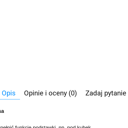
Opis
Opinie i oceny (0)
Zadaj pytanie
sa
pełnić funkcję podstawki, np. pod kubek.