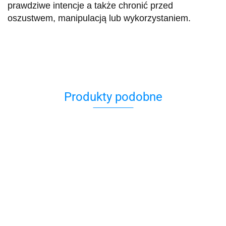
prawdziwe intencje a także chronić przed
oszustwem, manipulacją lub wykorzystaniem.
Produkty podobne
Bombka
Charms
hamsa
Zawieszka
Hamsa
Bransoletka
z
30.00
ręka
Czarna
129.00
Naszyjnik z
bursztynem
Miriam
Hamsa