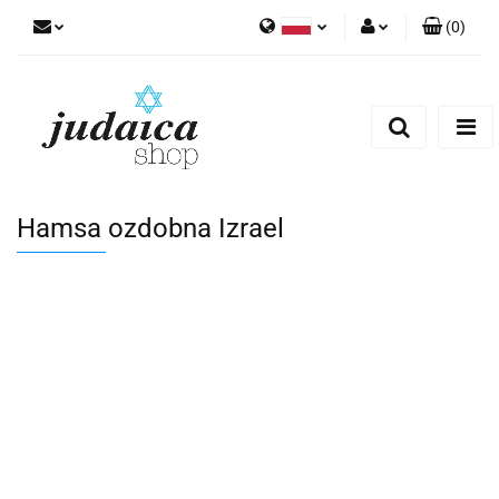
(
0
)
Polski
Zaloguj się
Zarejestruj się
Dodaj zgłoszenie
Zgody cookies
Hamsa ozdobna Izrael