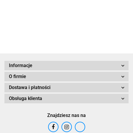
159.90
39.00
zawieszką z
Hamsa
Cyrkonie
masy perłowej i
121.00
Hamsa
Informacje
O firmie
Dostawa i płatności
Obsługa klienta
Znajdziesz nas na