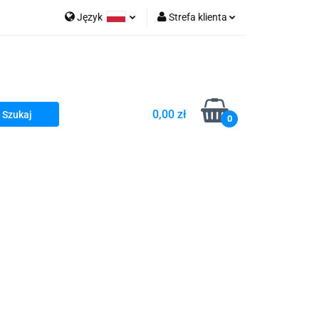
Język
Strefa klienta
go Sea of Spa
Polski
Zaloguj się
e Martwe Dr.Sea
Zarejestruj się
Dodaj zgłoszenie
0,00 zł
Zgody cookies
0
a
Literatura żydowska
wski Kazimierz"
 By Dziubeka
Kosmetyki H&b
Kawa Kuzmir Cafe
Pachnidła Nałęczowskie Kwiaty