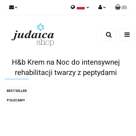
(
0
)
Polski
Zaloguj się
Zarejestruj się
Dodaj zgłoszenie
Zgody cookies
H&b Krem na Noc do intensywnej
rehabilitacji twarzy z peptydami
BESTSELLER
POLECAMY