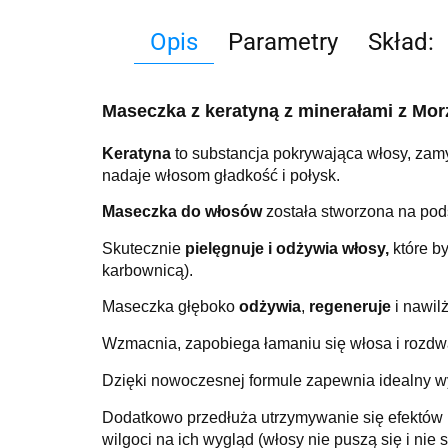
Opis
Parametry
Skład:
Maseczka z keratyną z minerałami z Mo
Keratyna
to substancja pokrywająca włosy, zam
nadaje włosom gładkość i połysk.
Maseczka do włosów
została stworzona na pod
Skutecznie
pielęgnuje i odżywia włosy,
które by
karbownicą).
Maseczka głęboko
odżywia
,
regeneruje
i nawil
Wzmacnia, zapobiega łamaniu się włosa i rozdwa
Dzięki nowoczesnej formule zapewnia idealny w
Dodatkowo przedłuża utrzymywanie się efektów p
wilgoci na ich wygląd (włosy nie puszą się i nie