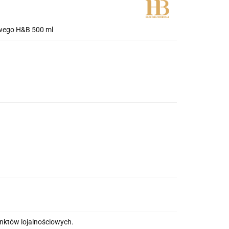
twego H&B 500 ml
unktów lojalnościowych.