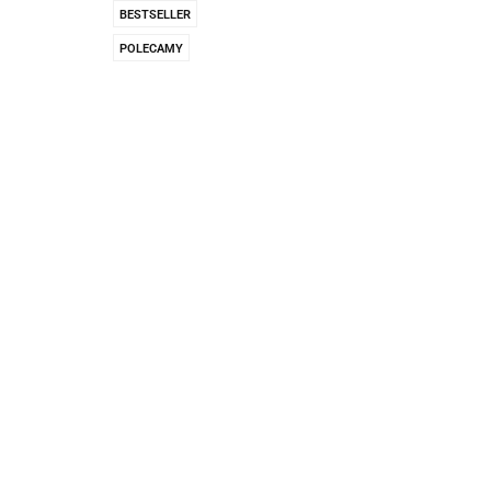
Pachnidła Nałęczo
BESTSELLER
POLECAMY