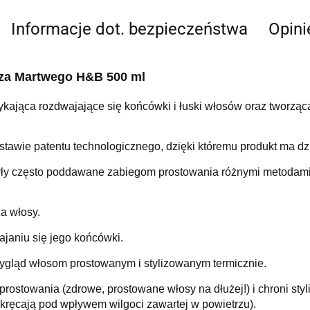
Informacje dot. bezpieczeństwa
Opini
rza Martwego H&B 500 ml
ykająca rozdwajające się końcówki i łuski włosów oraz tworzą
stawie patentu technologicznego, dzięki któremu produkt ma d
ły często poddawane zabiegom prostowania różnymi metodami lu
ża włosy.
janiu się jego końcówki.
ygląd włosom prostowanym i stylizowanym termicznie.
rostowania (zdrowe, prostowane włosy na dłużej!) i chroni s
 skręcają pod wpływem wilgoci zawartej w powietrzu).