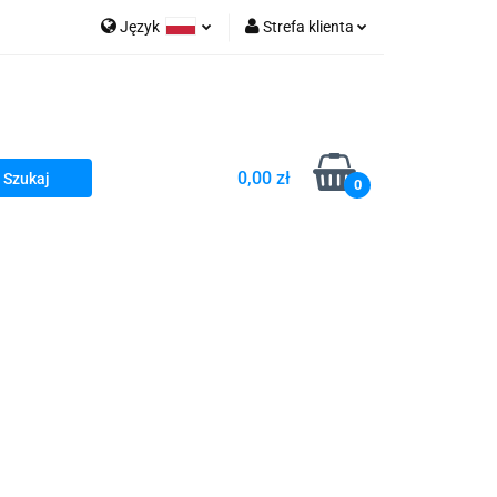
Język
Strefa klienta
go Sea of Spa
Polski
Zaloguj się
e Martwe Dr.Sea
Zarejestruj się
Dodaj zgłoszenie
0,00 zł
Zgody cookies
0
a
Literatura żydowska
wski Kazimierz"
 By Dziubeka
Kosmetyki H&b
Kawa Kuzmir Cafe
Pachnidła Nałęczowskie Kwiaty