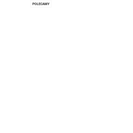
Pachnidła Nałęczo
POLECAMY