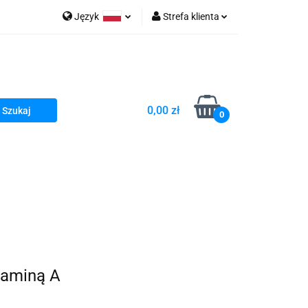
Język
Strefa klienta
go Sea of Spa
Polski
Zaloguj się
e Martwe Dr.Sea
Zarejestruj się
Dodaj zgłoszenie
0,00 zł
Zgody cookies
0
a
Literatura żydowska
wski Kazimierz"
 By Dziubeka
Kosmetyki H&b
Kawa Kuzmir Cafe
taminą A
Pachnidła Nałęczowskie Kwiaty