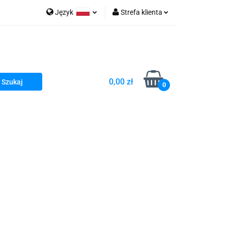
Język
Strefa klienta
go Sea of Spa
Polski
Zaloguj się
e Martwe Dr.Sea
Zarejestruj się
Dodaj zgłoszenie
0,00 zł
Zgody cookies
0
a
Literatura żydowska
wski Kazimierz"
 By Dziubeka
Kosmetyki H&b
Kawa Kuzmir Cafe
Pachnidła Nałęczowskie Kwiaty