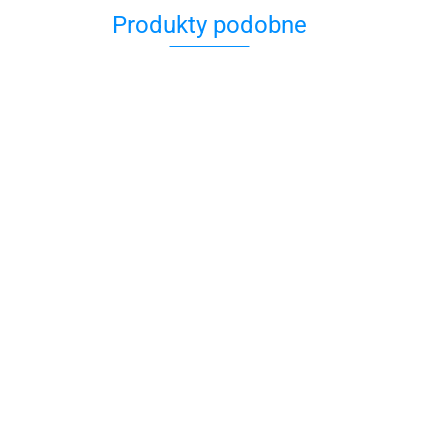
Produkty podobne
Odżywka do włosów z
Keratyną i olejem Macadamia
H&B Błotna m
Bio Spa
 Włosów
69.00
skóry głowy 