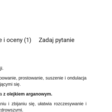
e i oceny (1)
Zadaj pytanie
i.
rbowanie, prostowanie, suszenie i ondulacja
jącymi się.
ka
z olejkiem arganowym.
u i zbijaniu się, ułatwia rozczesywanie i
 zdrowszymi.