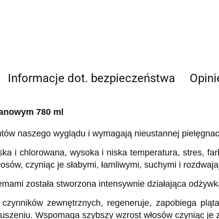
Informacje dot. bezpieczeństwa
Opini
ganowym 780 ml
tów naszego wyglądu i wymagają nieustannej pielęgnacj
rska i chlorowana, wysoka i niska temperatura, stres, fa
sów, czyniąc je słabymi, łamliwymi, suchymi i rozdwaja
lemami została stworzona intensywnie działająca odżyw
ynników zewnętrznych, regeneruje, zapobiega plątani
i puszeniu. Wspomaga szybszy wzrost włosów czyniąc je