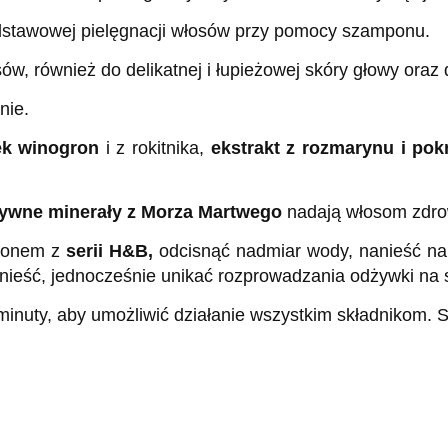
dstawowej pielęgnacji włosów przy pomocy szamponu.
w, również do delikatnej i łupieżowej skóry głowy oraz
nie.
ek winogron
i z rokitnika,
ekstrakt z rozmarynu i po
tywne minerały z Morza Martwego
nadają włosom zdrow
ponem z
serii H&B,
odcisnąć nadmiar wody, nanieść na 
gnieść, jednocześnie unikać rozprowadzania odżywki na 
minuty, aby umożliwić działanie wszystkim składnikom. S