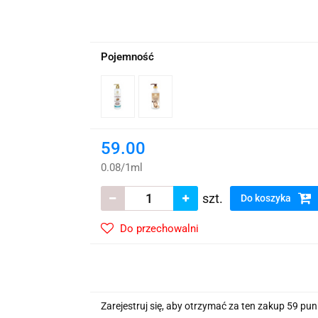
wskie Kwiaty
Pojemność
59.00
0.08
/
1ml
szt.
Do koszyka
Do przechowalni
Zarejestruj się, aby otrzymać za ten zakup 59 pu