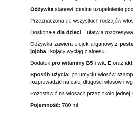
Odżywka
stanowi idealne uzupełnienie po
Przeznaczona do wszystkich rodzajów włosó
Doskonała
dla dzieci
– ułatwia rozczesywa
Odżywka zawiera olejek arganowy,
z pest
jojoba
i kojący wyciąg z aloesu.
Dodatek
pro witaminy B5 i wit. E
oraz
ak
Sposób użycia:
po umyciu włosów szam
rozprowadzić na całej długości włosów i w
Pozostawić na włosach przez około jednej 
Pojemność:
780 ml