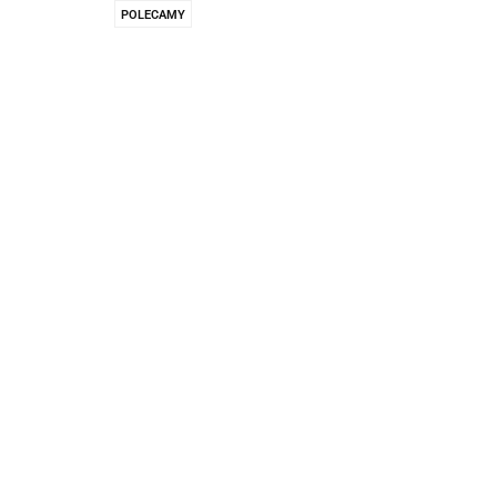
Pachnidła Nałęczo
POLECAMY