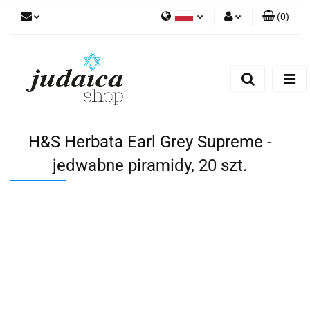
(
0
)
Polski
Zaloguj się
Zarejestruj się
Dodaj zgłoszenie
Zgody cookies
H&S Herbata Earl Grey Supreme -
jedwabne piramidy, 20 szt.