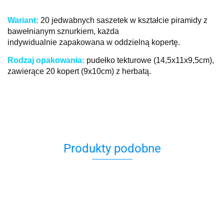
W
ariant:
20 jedwabnych saszetek w kształcie piramidy z
bawełnianym sznurkiem, każda
indywidualnie
zapakowana w oddzielną kopertę.
R
odzaj opakowania:
pudełko tekturowe (14,5x11x9,5cm),
zawierące 20 kopert (9x10cm) z herbatą.
Produkty podobne