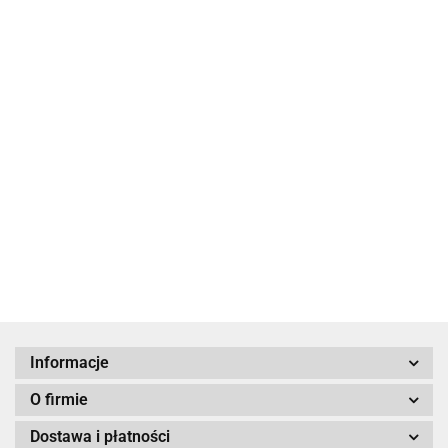
Herbata Organic
Herbata Organic
Assam H&S -
Herbata Organic Earl
English Breakfast -
jedwabne
Grey Supreme -
79.00
jedwabne piramidy,
piramidy, 20 szt.
ekspresowe
79.00
89.00
20szt.
saszetki, 50 szt.
Informacje
O firmie
Dostawa i płatności