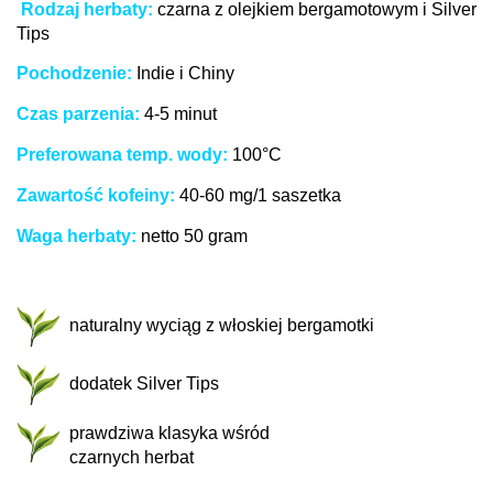
R
odzaj herbaty:
czarna z olejkiem bergamotowym i Silver
Tips
P
ochodzenie:
Indie i Chiny
C
zas parzenia:
4-5 minut
P
referowana temp. wody:
100°C
Z
awartość kofeiny:
40-60 mg/1 saszetka
W
aga herbaty:
netto 50 gram
naturalny wyciąg z włoskiej bergamotki
dodatek Silver Tips
prawdziwa klasyka wśród
czarnych herbat