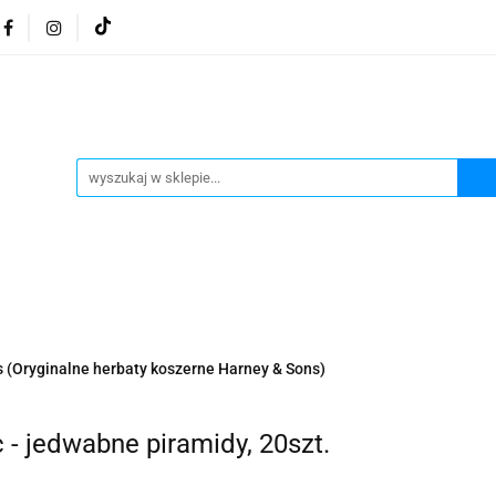
osmetyki z Morza Martwego
Kosmetyki z Morza Martwe
ratura żydowska
Biżuteria Judaica
Kosmetyki Morz
 Martwego
Biżuteria By Dziubeka
Kosmetyki H&b
Herbaty koszerne
Artykuły koszerne
go
Kosmetyki z Morza Martwego Sea of Spa
Judaik
j Michałowski
Kawa Kuzmir Cafe
Pocztówka "Żydo
twe Dr.Sea
Kosmetyki z Morza Martwego
Biżuteria
(Oryginalne herbaty koszerne Harney & Sons)
Artykuły koszerne
Akwarele Bartłomiej Michałowski
 z Izraela
Health&Beauty Dead Sea Minerals
 - jedwabne piramidy, 20szt.
Pamiątki z Izraela
Health&Beauty Dead Sea Minerals