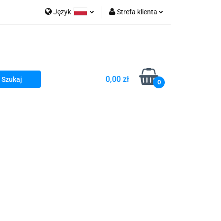
Język
Strefa klienta
go Sea of Spa
Polski
Zaloguj się
e Martwe Dr.Sea
Zarejestruj się
Dodaj zgłoszenie
0,00 zł
Zgody cookies
0
a
Literatura żydowska
wski Kazimierz"
 By Dziubeka
Kosmetyki H&b
Kawa Kuzmir Cafe
Pachnidła Nałęczowskie Kwiaty