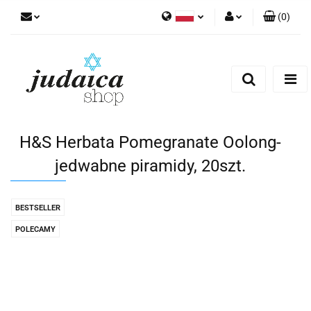
(
0
)
Polski
Zaloguj się
Zarejestruj się
Dodaj zgłoszenie
Zgody cookies
H&S Herbata Pomegranate Oolong-
jedwabne piramidy, 20szt.
BESTSELLER
POLECAMY