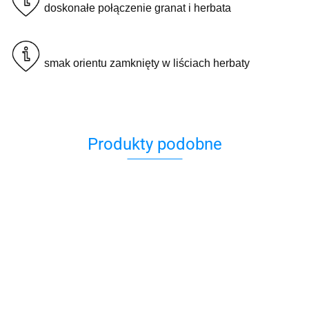
doskonałe połączenie granat i herbata
smak orientu zamknięty w liściach herbaty
Produkty podobne
Herbata
H&S
H&S
H&S
H&S
H&S
Bangkok
Herbata
Herbata
Herbata
Herbata
Herbata
Green
Earl Grey
Green Tea
White
99.00
Hot
Hot
79.00