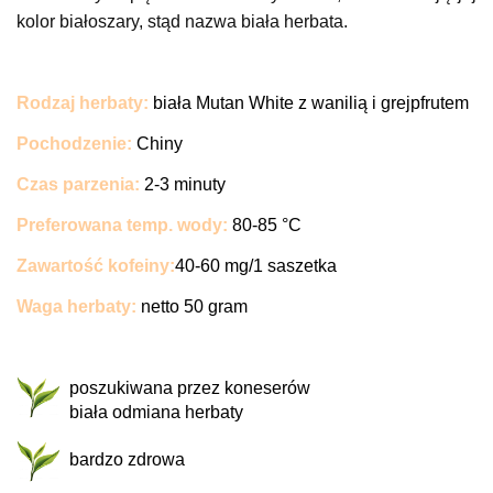
kolor białoszary, stąd nazwa biała herbata.
R
odzaj herbaty
:
biała Mutan White z wanilią i grejpfrutem
P
ochodzenie:
Chiny
C
zas parzenia:
2-3 minuty
P
referowana temp. wody
:
80-85 °C
Z
awartość kofeiny:
4
0-60 mg/1 saszetka
W
aga herbaty:
netto 50 gram
poszukiwana przez koneserów
biała odmiana herbaty
bardzo zdrowa