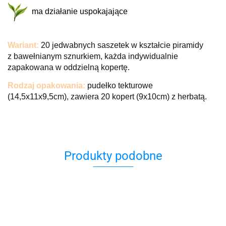
ma działanie uspokajające
W
ariant:
20 jedwabnych saszetek w kształcie piramidy
z bawełnianym sznurkiem, każda
indywidualnie
zapakowana w oddzielną kopertę.
R
odzaj opakowania:
pudełko tekturowe
(14,5x11x9,5cm), zawiera 20 kopert (9x10cm) z herbatą.
Produkty podobne