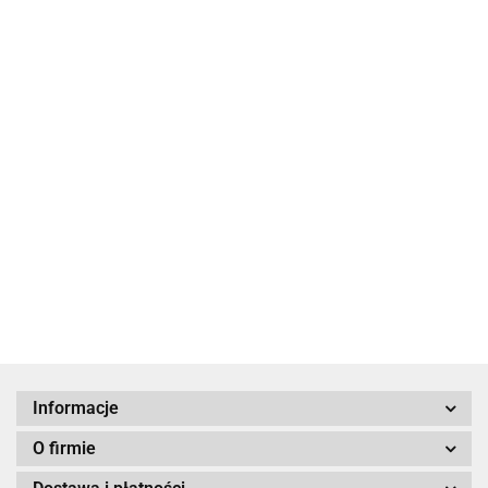
Herbata Organic
Herbata Organic
Assam H&S -
Herbata Organic Earl
English Breakfast -
jedwabne
Grey Supreme -
79.00
jedwabne piramidy,
piramidy, 20 szt.
ekspresowe
79.00
89.00
20szt.
saszetki, 50 szt.
Informacje
O firmie