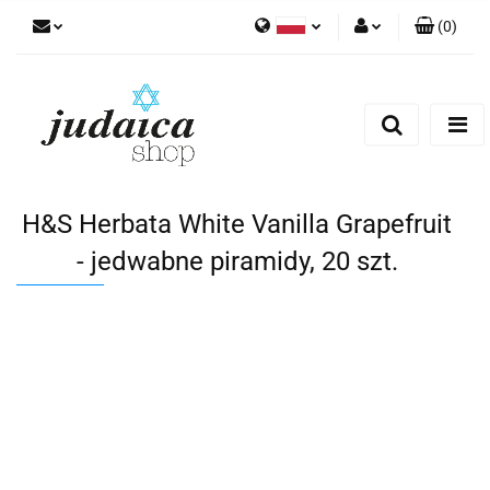
(
0
)
Polski
Zaloguj się
Zarejestruj się
Dodaj zgłoszenie
Zgody cookies
H&S Herbata White Vanilla Grapefruit
- jedwabne piramidy, 20 szt.