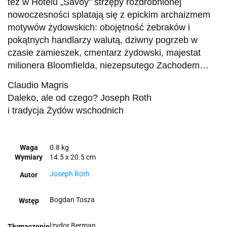
też w Hotelu „Savoy” strzępy rozdrobnionej
nowoczesności splatają się z epickim archaizmem
motywów żydowskich: obojętność żebraków i
pokątnych handlarzy walutą, dziwny pogrzeb w
czasie zamieszek, cmentarz żydowski, majestat
milionera Bloomfielda, niezepsutego Zachodem…
Claudio Magris
Daleko, ale od czego? Joseph Roth
i tradycja Żydów wschodnich
Waga
0.8 kg
Wymiary
14.5 x 20.5 cm
Joseph Roth
Autor
Bogdan Tosza
Wstęp
Izydor Berman
Tłumaczenie