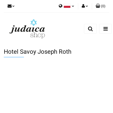
(
0
)
Polski
Zaloguj się
Zarejestruj się
Dodaj zgłoszenie
Zgody cookies
Hotel Savoy Joseph Roth