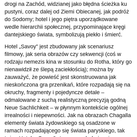
drogi na Zachód, widzianej jako błędna ścieżka ku
pustyni, coraz dalej od Ziemi Obiecanej, jak podróż
do Sodomy; hotel i jego piętra uporządkowane
wedle hierarchii społecznej, przypominające kręgi
dantejskiego świata, symbolizują piekło i śmierć.
Hotel „Savoy” jest zbudowany jak scenariusz
filmowy, jak seria obrazów czy sekwencji (coś w
rodzaju nemezis kina w stosunku do Rotha, który go
nienawidził ze ślepą zaciekłością); można by
zauważyć, że powieść jest skonstruowana jak
nieskończona gra przenikań, które rozpadają się na
okruchy, fragmenty i pojedyncze detale –
odmalowane z suchą realistyczną precyzją godną
Neue Sachlichkeit – w płynnym kontekście ogólnej
irrealności i niepewności. Jak na obrazach Chagalla
elementy świata żydowskiego są osadzone w
ramach rozpadającego się świata paryskiego, tak