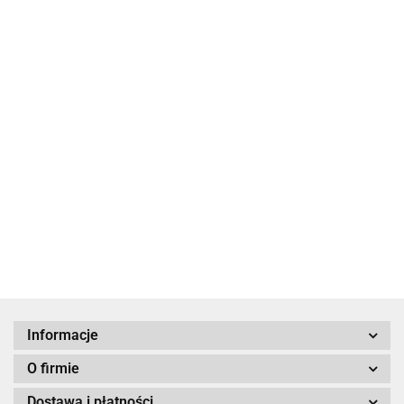
Doznać
cudu?
Kuchnia
żydowska
34.90
Dziewczęta z
pokoju 28
Oblicza czasu
19.00
Joseph Roth
39.90
49.00
Informacje
O firmie
Dostawa i płatności