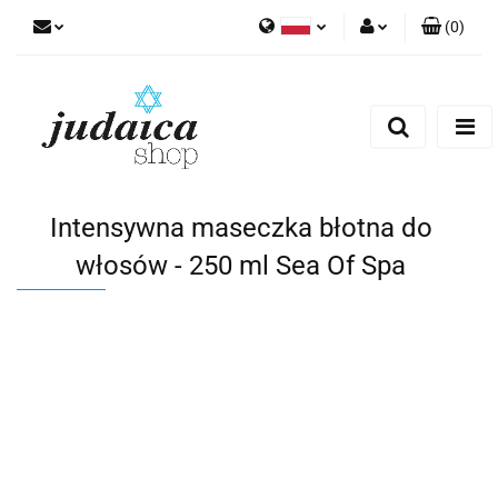
(
0
)
Polski
Zaloguj się
Zarejestruj się
Dodaj zgłoszenie
Zgody cookies
Intensywna maseczka błotna do
włosów - 250 ml Sea Of Spa