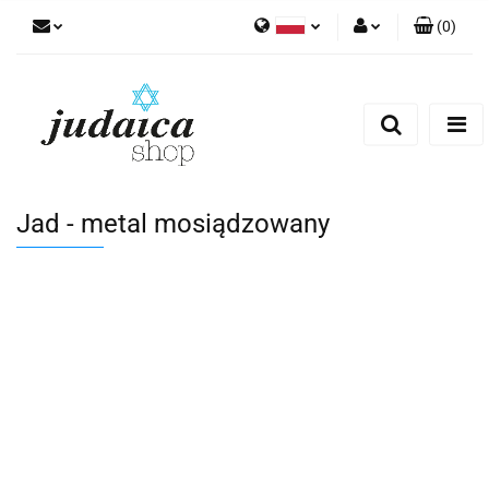
(
0
)
Polski
Zaloguj się
Zarejestruj się
Dodaj zgłoszenie
Zgody cookies
Jad - metal mosiądzowany