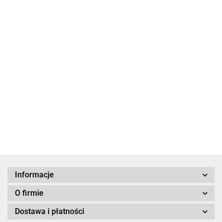
Jad - metal
Jad - metal
Jad - metal
Jad - metal
mosiądzowany
mosiądzowany
mosiądzowany
mosiądzowany
45.00
45.00
49.00
49.00
Informacje
O firmie
Dostawa i płatności