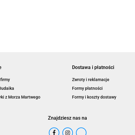
Złota
sowa
Sztruks
65.00
cka Kipa dla
Żydowskie
ych i
Nakrycie Głowy
eży
e
Dostawa i płatności
 firmy
Zwroty i reklamacje
Judaika
Formy płatności
ki z Morza Martwego
Formy i koszty dostawy
Znajdziesz nas na