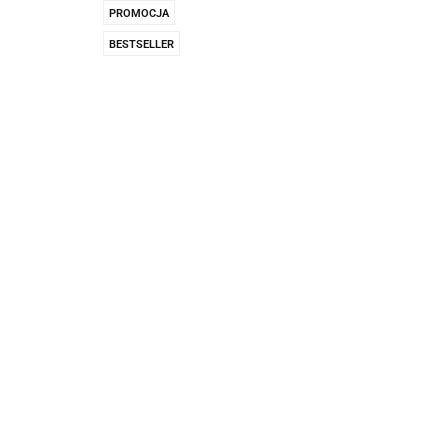
Pachnidła Nałęczo
PROMOCJA
BESTSELLER