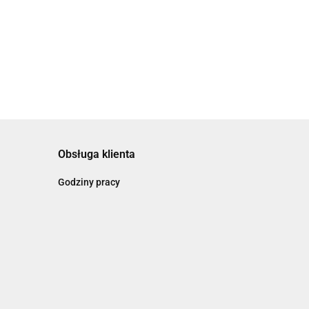
Hamsa
Nakrycie Głowy
60.00
Zamsz Turkusowa
Obsługa klienta
Godziny pracy