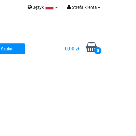
Język
Strefa klienta
go Sea of Spa
Polski
Zaloguj się
e Martwe Dr.Sea
Zarejestruj się
Dodaj zgłoszenie
0,00 zł
Zgody cookies
0
a
Literatura żydowska
wski Kazimierz"
 By Dziubeka
Kosmetyki H&b
Kawa Kuzmir Cafe
Pachnidła Nałęczowskie Kwiaty