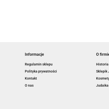
Turku
58.50
Kippah
Głowy
Elegan
65.00
Dorosł
61.75
Młodzi
Informacje
O firmi
Regulamin sklepu
Historia
Polityka prywatności
Sklepik 
Kontakt
Kosmety
O nas
Judaika