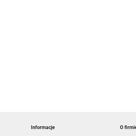
49.00
43.12
Jarmułka Biała z Haftem Hamsa
Jarmuł
69.00
69.00
58.65
Informacje
O firmi