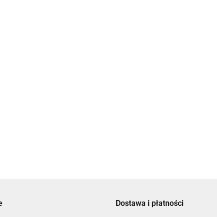
ka Biała z Haftem Hamsa
Jarmułka Granat z Haftem Hamsa
69.00
e
Dostawa i płatności