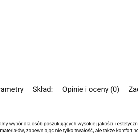
rametry
Skład:
Opinie i oceny (0)
Za
ealny wybór dla osób poszukujących wysokiej jakości i estetycz
ateriałów, zapewniając nie tylko trwałość, ale także komfort n