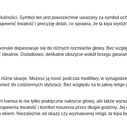
nikalności. Symbol ten jest powszechnie uważany za symbol och
pewnić trwałość i precyzję detali, co sprawia, że ta kipa wyróż
skonale dopasowuje się do różnych rozmiarów głowy. Bez wzglę
 idealnie. Dodatkowo, delikatne obszycie wokół brzegu gwara
a różne okazje. Możesz ją nosić podczas modlitwy, w synagodze 
nież do codziennych stylizacji. Bez względu na to jakiej religi
 hamsa to nie tylko praktyczne nakrycie głowy, ale także wyraz
 zapewnia trwałość i komfort noszenia przez długie godziny. Jej
 okiem. Niezależnie od okazji czy wyznawanej religii, ta kipa