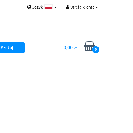
Język
Strefa klienta
go Sea of Spa
Polski
Zaloguj się
e Martwe Dr.Sea
Zarejestruj się
Dodaj zgłoszenie
0,00 zł
Zgody cookies
0
a
Literatura żydowska
wski Kazimierz"
 By Dziubeka
Kosmetyki H&b
Kawa Kuzmir Cafe
Pachnidła Nałęczowskie Kwiaty