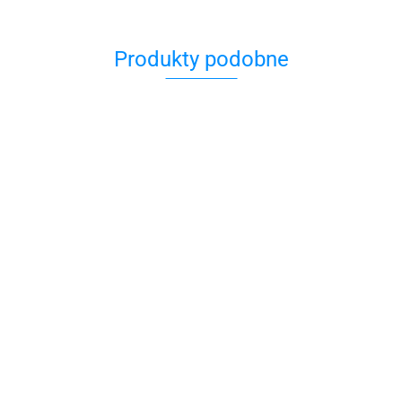
Produkty podobne
Jarmułka
49.00
43.12
Jarmułka Biała z
Jarmułka Biała z
Haftem Hamsa
Haftem Hamsa
69.00
69.00