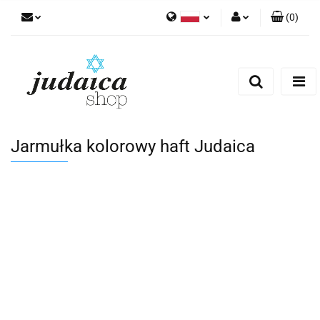
(
0
)
Polski
Zaloguj się
Zarejestruj się
Dodaj zgłoszenie
Zgody cookies
Jarmułka kolorowy haft Judaica