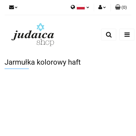
(
0
)
Polski
Zaloguj się
Zarejestruj się
Dodaj zgłoszenie
Zgody cookies
Jarmułka kolorowy haft