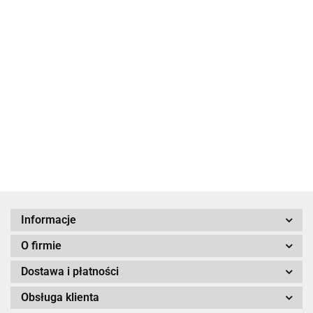
49.00
43.12
Jarmułka Biała z
Jarmułka Biała z
Haftem Hamsa
Haftem Hamsa
69.00
69.00
58.65
Informacje
O firmie
Dostawa i płatności
Obsługa klienta