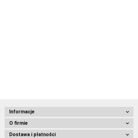
49.00
43.12
Jarmułka Biała z
Jarmułka Biała z
Haftem Hamsa
Haftem Hamsa
69.00
69.00
58.65
Informacje
O firmie
Dostawa i płatności