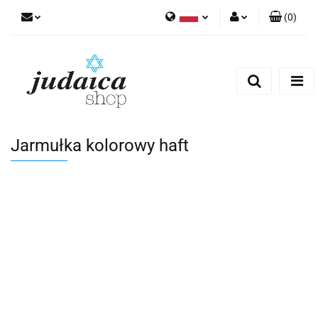
(
0
)
Polski
Zaloguj się
Zarejestruj się
Dodaj zgłoszenie
Zgody cookies
Jarmułka kolorowy haft