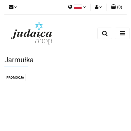
(
0
)
Polski
Zaloguj się
Zarejestruj się
Dodaj zgłoszenie
Zgody cookies
Jarmułka
PROMOCJA