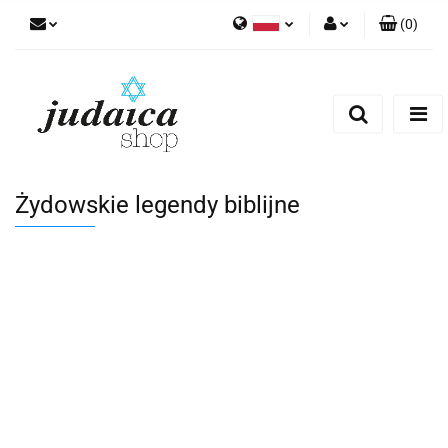
(
0
)
Polski
Zaloguj się
Zarejestruj się
Dodaj zgłoszenie
Zgody cookies
Żydowskie legendy biblijne