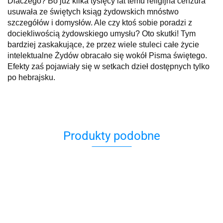
Dlaczego? Bo już kilka tysięcy lat temu religijna cenzura
usuwała ze świętych ksiąg żydowskich mnóstwo
szczegółów i domysłów. Ale czy ktoś sobie poradzi z
dociekliwością żydowskiego umysłu? Oto skutki! Tym
bardziej zaskakujące, że przez wiele stuleci całe życie
intelektualne Żydów obracało się wokół Pisma świętego.
Efekty zaś pojawiały się w setkach dzieł dostępnych tylko
po hebrajsku.
Produkty podobne
12
kobiet