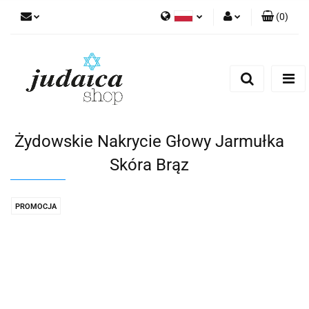
(
0
)
Polski
Zaloguj się
Zarejestruj się
Dodaj zgłoszenie
Zgody cookies
Żydowskie Nakrycie Głowy Jarmułka
Skóra Brąz
PROMOCJA