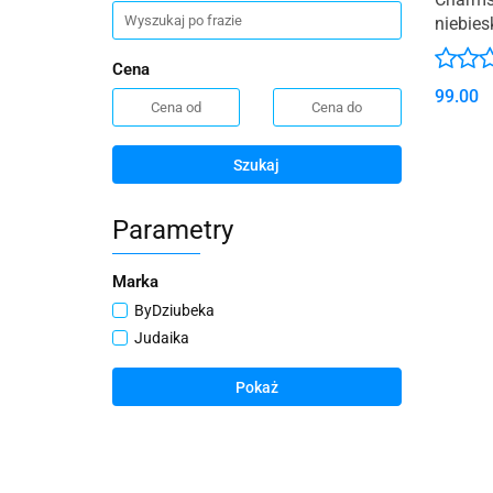
niebie
Cena
99.00
Szukaj
Parametry
Marka
ByDziubeka
Judaika
Pokaż