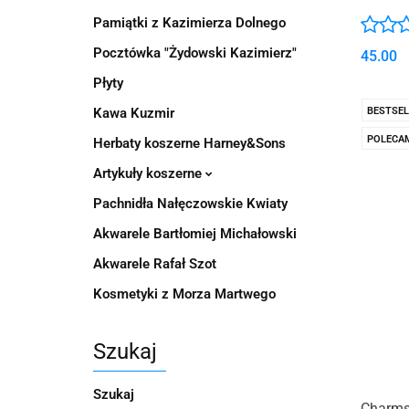
Pamiątki z Kazimierza Dolnego
Pocztówka "Żydowski Kazimierz"
45.00
Płyty
Kawa Kuzmir
BESTSEL
POLECA
Herbaty koszerne Harney&Sons
Artykuły koszerne
Pachnidła Nałęczowskie Kwiaty
Akwarele Bartłomiej Michałowski
Akwarele Rafał Szot
Kosmetyki z Morza Martwego
Szukaj
Szukaj
Charms