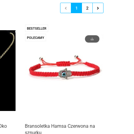
1
2
BESTSELLER
POLECAMY
Oko
Bransoletka Hamsa Czerwona na
sznurku