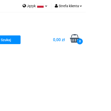
Język
Strefa klienta
go Sea of Spa
Polski
Zaloguj się
e Martwe Dr.Sea
Zarejestruj się
Dodaj zgłoszenie
0,00 zł
Zgody cookies
0
a
Literatura żydowska
wski Kazimierz"
 By Dziubeka
Kosmetyki H&b
Kawa Kuzmir Cafe
Pachnidła Nałęczowskie Kwiaty