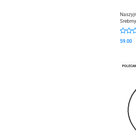
Naszyj
Srebrn
59.00
POLECA