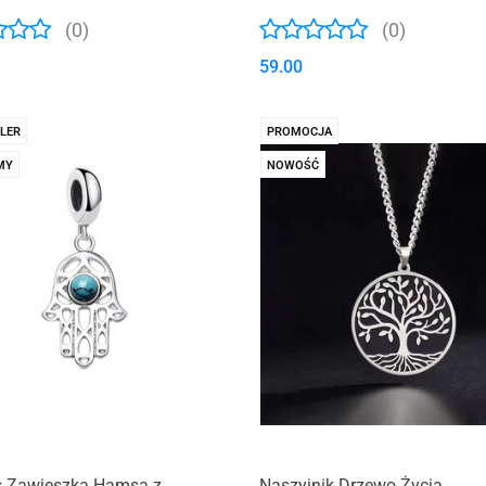
(0)
(0)
59.00
LER
PROMOCJA
MY
NOWOŚĆ
 Zawieszka Hamsa z
Naszyjnik Drzewo Życia