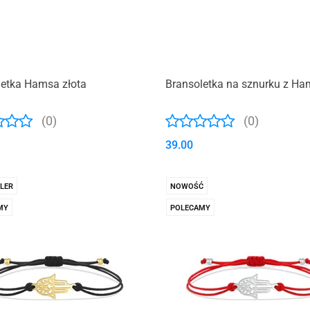
letka Hamsa złota
Bransoletka na sznurku z H
(0)
(0)
39.00
LER
NOWOŚĆ
MY
POLECAMY