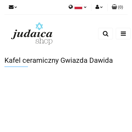
(
0
)
Polski
Zaloguj się
Zarejestruj się
Dodaj zgłoszenie
Zgody cookies
Kafel ceramiczny Gwiazda Dawida