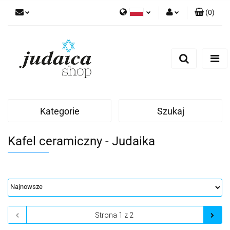
(
0
)
Polski
Zaloguj się
Zarejestruj się
Dodaj zgłoszenie
Zgody cookies
Kategorie
Szukaj
Kafel ceramiczny - Judaika