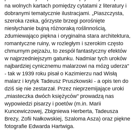
na wolnych kartach pomiędzy cytatami z literatury i
dobranymi tematycznie ilustracjami. „Piaszczysta,
szeroka rzeka, górzyste brzegi porośnięte
niesłychanie bujną różnoraką roślinnością,
zdumiewająco piękna i oryginalna stara architektura,
romantyczne ruiny, w rozległym i szerokim często
chmurnym pejzażu, to zespół fantastyczny efektów
w najprzedniejszym gatunku. Nadmiar tych uroków
najbardziej cynicznemu malarzowi na mózg uderza"
- tak w 1939 roku pisał o Kazimierzu nad Wisłą
malarz i krytyk Tadeusz Pruszkowski - a opis ten do
dziś się nie zestarzał. Przez nieprzemijające uroki
„miasteczka dwóch księżyców" prowadzą nas
wypowiedzi pisarzy i poetów (m.in. Marii
Kuncewiczowej, Zbigniewa Herberta, Tadeusza
Brezy, Zofii Nałkowskiej, Szaloma Asza) oraz piękne
fotografie Edwarda Hartwiga.