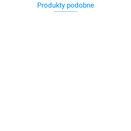
Produkty podobne
Doznać
cudu?
Kuchnia
żydowska
34.90
Dziewczęta z
pokoju 28
19.00
Polanim. Z Polski
do Izraela
39.90
39.90