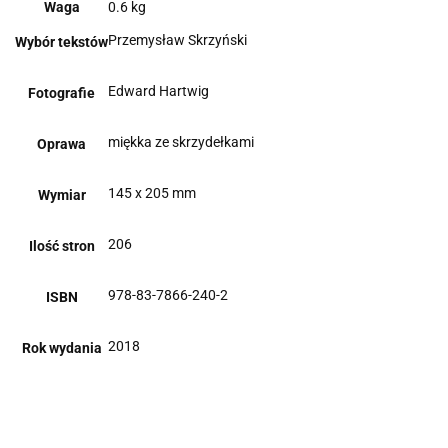
Waga
0.6 kg
Przemysław Skrzyński
Wybór tekstów
Edward Hartwig
Fotografie
miękka ze skrzydełkami
Oprawa
145 x 205 mm
Wymiar
206
Ilość stron
978-83-7866-240-2
ISBN
2018
Rok wydania