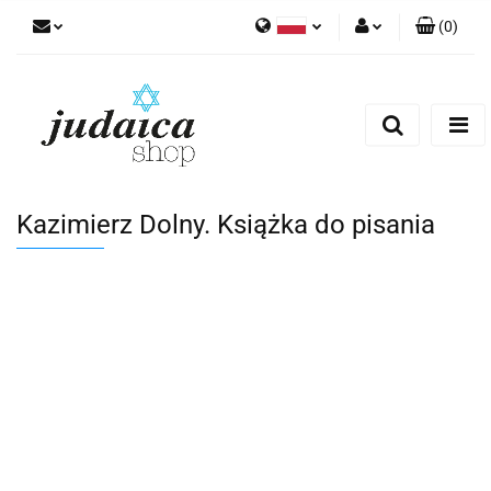
(
0
)
Polski
Zaloguj się
Zarejestruj się
Dodaj zgłoszenie
Zgody cookies
Kazimierz Dolny. Książka do pisania