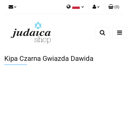
(
0
)
Polski
Zaloguj się
Zarejestruj się
Dodaj zgłoszenie
Zgody cookies
Kipa Czarna Gwiazda Dawida