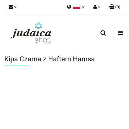
(
0
)
Polski
Zaloguj się
Zarejestruj się
Dodaj zgłoszenie
Zgody cookies
Kipa Czarna z Haftem Hamsa