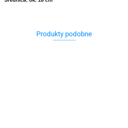
Produkty podobne
Jarmułka
49.00
43.12
Jarmułka Biała z
Jarmułka Biała z