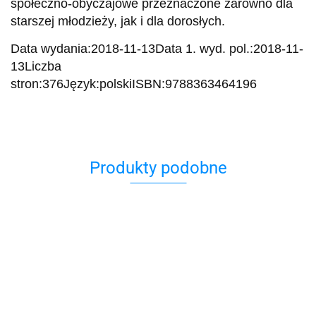
społeczno-obyczajowe przeznaczone zarówno dla
starszej młodzieży, jak i dla dorosłych.
Data wydania:2018-11-13Data 1. wyd. pol.:2018-11-
13Liczba
stron:376Język:polskiISBN:9788363464196
Produkty podobne
Doznać
Kuchnia
cudu?
Dziewczęta
Polanim. Z
żydowska