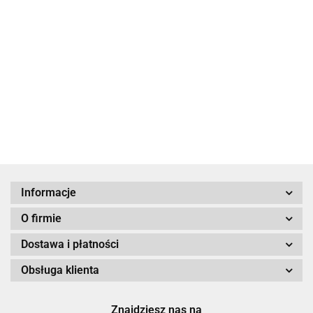
z pokoju
34.90
Polski do
19.00
28
Izraela
Syrop z piołunu.
39.90
39.90
Wygnani w akcji
"Wisła"
39.90
Informacje
O firmie
Dostawa i płatności
Obsługa klienta
Znajdziesz nas na