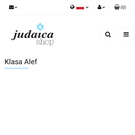
(
0
)
Polski
Zaloguj się
Zarejestruj się
Dodaj zgłoszenie
Zgody cookies
Klasa Alef