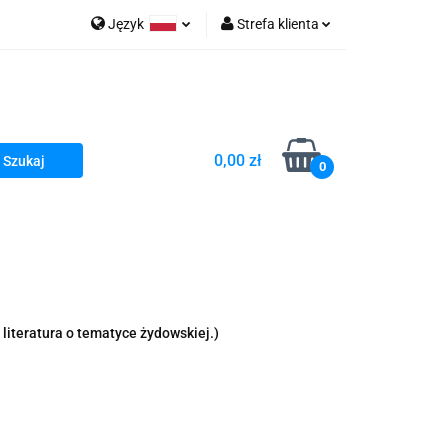
Język
Strefa klienta
go Sea of Spa
Polski
Zaloguj się
e Martwe Dr.Sea
Zarejestruj się
Dodaj zgłoszenie
0,00 zł
Zgody cookies
0
a
Literatura żydowska
wski Kazimierz"
 By Dziubeka
Kosmetyki H&b
literatura o tematyce żydowskiej.)
Kawa Kuzmir Cafe
Pachnidła Nałęczowskie Kwiaty