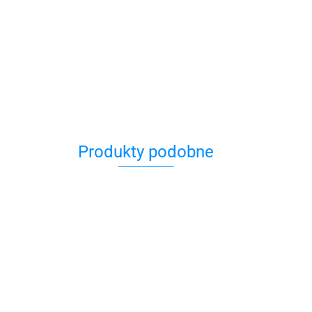
Produkty podobne
Bombka
hamsa
30.00
Bransoletka
B
Bransoletka