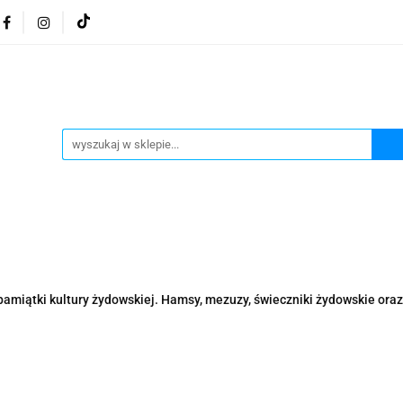
osmetyki z Morza Martwego
Kosmetyki z Morza Martwe
ratura żydowska
Biżuteria Judaica
Kosmetyki Morz
 Martwego
Biżuteria By Dziubeka
Kosmetyki H&b
Herbaty koszerne
Artykuły koszerne
go
Kosmetyki z Morza Martwego Sea of Spa
Judaik
j Michałowski
Kawa Kuzmir Cafe
Pocztówka "Żydo
twe Dr.Sea
Kosmetyki z Morza Martwego
Biżuteria
pamiątki kultury żydowskiej. Hamsy, mezuzy, świeczniki żydowskie oraz 
Artykuły koszerne
Akwarele Bartłomiej Michałowski
 z Izraela
Health&Beauty Dead Sea Minerals
Pamiątki z Izraela
Health&Beauty Dead Sea Minerals