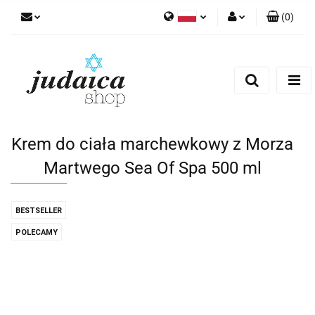
(
0
)
Polski
Zaloguj się
Zarejestruj się
Dodaj zgłoszenie
Zgody cookies
Krem do ciała marchewkowy z Morza
Martwego Sea Of Spa 500 ml
BESTSELLER
POLECAMY