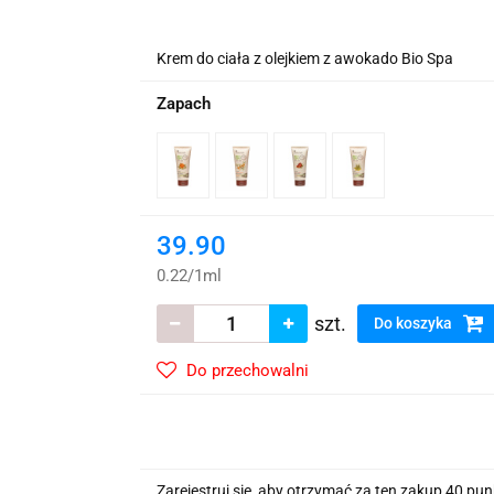
wskie Kwiaty
Krem do ciała z olejkiem z awokado Bio Spa
Zapach
39.90
0.22
/
1ml
szt.
Do koszyka
Do przechowalni
Zarejestruj się, aby otrzymać za ten zakup 40 pu