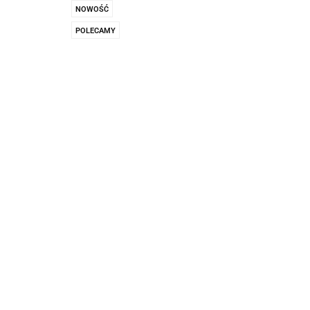
Pachnidła Nałęczo
NOWOŚĆ
POLECAMY