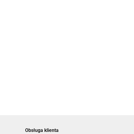
Balsam do
Ciała Ocean
Bio Marine-
Bio Marine
a
Balsam do
39.90
H&B Intensywny
180 ml
na
ciała i masażu
Krem do Stóp z
39.90
Lawenda 180
Błotem z Morza
39.00
ml
Martwego100 ml
Obsługa klienta