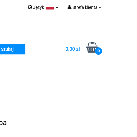
Język
Strefa klienta
go Sea of Spa
Polski
Zaloguj się
e Martwe Dr.Sea
Zarejestruj się
Dodaj zgłoszenie
0,00 zł
Zgody cookies
0
a
Literatura żydowska
wski Kazimierz"
 By Dziubeka
Kosmetyki H&b
Kawa Kuzmir Cafe
pa
Pachnidła Nałęczowskie Kwiaty