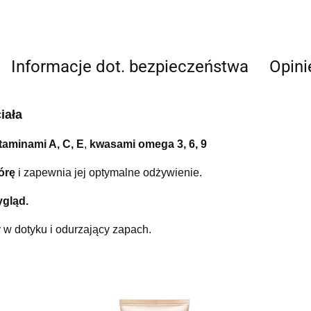
Informacje dot. bezpieczeństwa
Opini
iała
taminami A, C, E
,
kwasami omega 3, 6, 9
kórę
i zapewnia jej optymalne odżywienie.
ygląd.
 w dotyku i odurzający zapach.