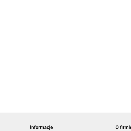
Krem do
ciała
K
Snow
Krem do ciała z
119.00
z
White Sea
aloesem Morze
S
Bio Spa Krem do
of Spa
Martwe Bio Spa
2
25.00
S
Ciała z Marchewką i
100 ml
Rokitnikiem Morze
39.90
Martwe 180 ml
Informacje
O firmi