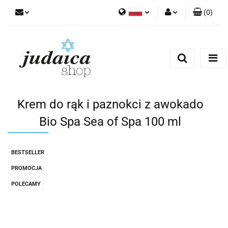
(
0
)
Polski
Zaloguj się
Zarejestruj się
Dodaj zgłoszenie
Zgody cookies
Krem do rąk i paznokci z awokado
Bio Spa Sea of Spa 100 ml
BESTSELLER
PROMOCJA
POLECAMY