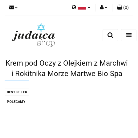
(
0
)
Polski
Zaloguj się
Zarejestruj się
Dodaj zgłoszenie
Zgody cookies
Krem pod Oczy z Olejkiem z Marchwi
i Rokitnika Morze Martwe Bio Spa
BESTSELLER
POLECAMY