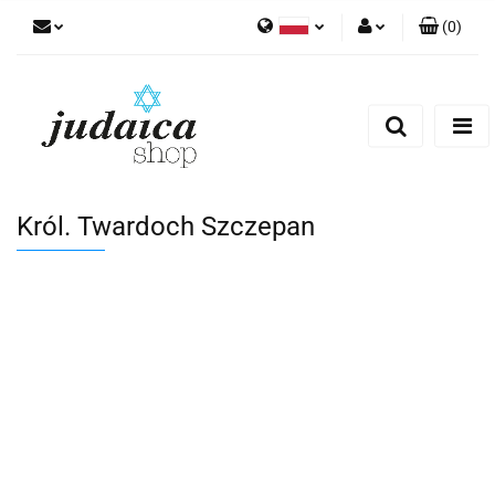
(
0
)
Polski
Zaloguj się
Zarejestruj się
Dodaj zgłoszenie
Zgody cookies
Król. Twardoch Szczepan