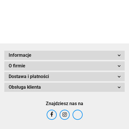
starości ''Iza
PRZYPADKI”
44.90
49.90
Klemnetowska
Iza
Klementowska
Informacje
O firmie
Dostawa i płatności
Obsługa klienta
Znajdziesz nas na