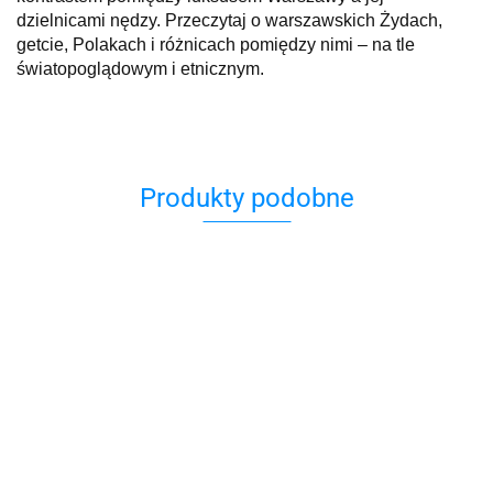
dzielnicami nędzy. Przeczytaj o warszawskich Żydach,
getcie, Polakach i różnicach pomiędzy nimi – na tle
światopoglądowym i etnicznym.
Produkty podobne
Adela
A
613
nie
A miałam
O
Przykazań
chce
być
52.99
,,Minuty
„SZCZĘŚCIE I
z
Judaizmu
umierać
księżniczką
4
45.00
Reportaże o
INNE
39.00
TW
z bajki…