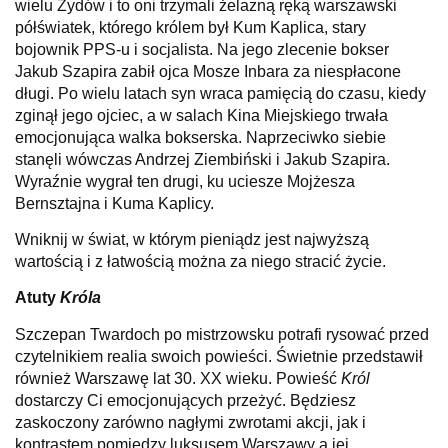
wielu Żydów i to oni trzymali żelazną ręką warszawski
półświatek, którego królem był Kum Kaplica, stary
bojownik PPS-u i socjalista. Na jego zlecenie bokser
Jakub Szapira zabił ojca Mosze Inbara za niespłacone
długi. Po wielu latach syn wraca pamięcią do czasu, kiedy
zginął jego ojciec, a w salach Kina Miejskiego trwała
emocjonująca walka bokserska. Naprzeciwko siebie
stanęli wówczas Andrzej Ziembiński i Jakub Szapira.
Wyraźnie wygrał ten drugi, ku uciesze Mojżesza
Bernsztajna i Kuma Kaplicy.
Wniknij w świat, w którym pieniądz jest najwyższą
wartością i z łatwością można za niego stracić życie.
Atuty
Króla
Szczepan Twardoch po mistrzowsku potrafi rysować przed
czytelnikiem realia swoich powieści. Świetnie przedstawił
również Warszawę lat 30. XX wieku. Powieść
Król
dostarczy Ci emocjonujących przeżyć. Będziesz
zaskoczony zarówno nagłymi zwrotami akcji, jak i
kontrastem pomiędzy luksusem Warszawy a jej