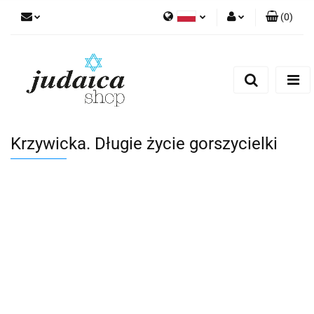
(
0
)
Polski
Zaloguj się
Zarejestruj się
Dodaj zgłoszenie
Zgody cookies
Krzywicka. Długie życie gorszycielki