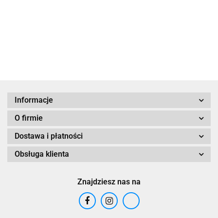
everyone
Konspiracyj
PRZYPADKI”
75.00
49.90
Archiwum
Iza
Getta
Klementowska
Warszawy
Tom 21
Informacje
O firmie
Dostawa i płatności
Obsługa klienta
Znajdziesz nas na