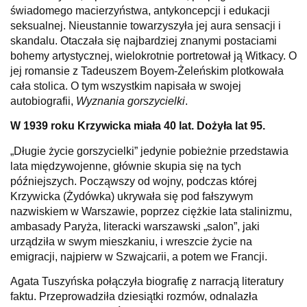
świadomego macierzyństwa, antykoncepcji i edukacji
seksualnej. Nieustannie towarzyszyła jej aura sensacji i
skandalu. Otaczała się najbardziej znanymi postaciami
bohemy artystycznej, wielokrotnie portretował ją Witkacy. O
jej
romans
ie z Tadeuszem Boyem-Żeleńskim plotkowała
cała stolica. O tym wszystkim napisała w swojej
autobiografii
,
Wyznania gorszycielki
.
W 1939 roku
Krzywicka
miała 40 lat. Dożyła lat 95.
„
Długie życie gorszycielki
” jedynie pobieżnie przedstawia
lata międzywojenne, głównie skupia się na tych
późniejszych. Począwszy od wojny, podczas której
Krzywicka
(Żydówka) ukrywała się pod fałszywym
nazwiskiem w Warszawie, poprzez ciężkie lata stalinizmu,
ambasady Paryża, literacki warszawski „salon”, jaki
urządziła w swym mieszkaniu, i wreszcie
życie
na
emigracji, najpierw w Szwajcarii, a
potem
we Francji.
Agata Tuszyńska
połączyła
biografię
z narracją literatury
faktu. Przeprowadziła dziesiątki rozmów, odnalazła