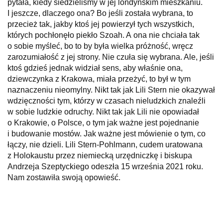
pytała, kiedy siedzieliśmy w jej londyńskim mieszkaniu.
I jeszcze, dlaczego ona? Bo jeśli została wybrana, to
przecież tak, jakby ktoś jej powierzył tych wszystkich,
których pochłonęło piekło Szoah. A ona nie chciała tak
o sobie myśleć, bo to by była wielka próżność, wręcz
zarozumiałość z jej strony. Nie czuła się wybrana. Ale, jeśli
ktoś gdzieś jednak widział sens, aby właśnie ona,
dziewczynka z Krakowa, miała przeżyć, to był w tym
naznaczeniu nieomylny. Nikt tak jak Lili Stern nie okazywał
wdzięczności tym, którzy w czasach nieludzkich znaleźli
w sobie ludzkie odruchy. Nikt tak jak Lili nie opowiadał
o Krakowie, o Polsce, o tym jak ważne jest pojednanie
i budowanie mostów. Jak ważne jest mówienie o tym, co
łączy, nie dzieli. Lili Stern­‑Pohlmann, cudem uratowana
z Holokaustu przez niemiecką urzędniczkę i biskupa
Andrzeja Szeptyckiego odeszła 15 września 2021 roku.
Nam zostawiła swoją opowieść.