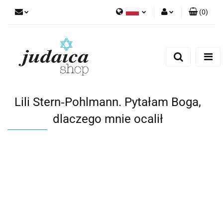
(
0
)
Polski
Zaloguj się
Zarejestruj się
Dodaj zgłoszenie
Zgody cookies
Lili Stern‑Pohlmann. Pytałam Boga,
dlaczego mnie ocalił