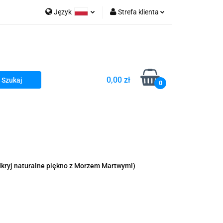
Język
Strefa klienta
go Sea of Spa
Polski
Zaloguj się
e Martwe Dr.Sea
Zarejestruj się
Dodaj zgłoszenie
0,00 zł
Zgody cookies
0
a
Literatura żydowska
wski Kazimierz"
 By Dziubeka
Kosmetyki H&b
dkryj naturalne piękno z Morzem Martwym!)
Kawa Kuzmir Cafe
Pachnidła Nałęczowskie Kwiaty