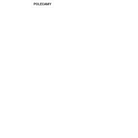
Pachnidła Nałęczo
POLECAMY