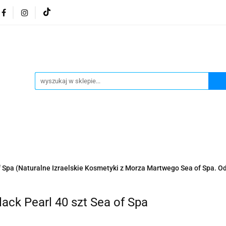
osmetyki z Morza Martwego
Kosmetyki z Morza Martwe
ratura żydowska
Biżuteria Judaica
Kosmetyki Morz
 Martwego
Biżuteria By Dziubeka
Kosmetyki H&b
Herbaty koszerne
Artykuły koszerne
go
Kosmetyki z Morza Martwego Sea of Spa
Judaik
j Michałowski
Kawa Kuzmir Cafe
Pocztówka "Żydo
twe Dr.Sea
Kosmetyki z Morza Martwego
Biżuteria
Spa (Naturalne Izraelskie Kosmetyki z Morza Martwego Sea of Spa. O
Artykuły koszerne
Akwarele Bartłomiej Michałowski
 z Izraela
Health&Beauty Dead Sea Minerals
ack Pearl 40 szt Sea of Spa
Pamiątki z Izraela
Health&Beauty Dead Sea Minerals