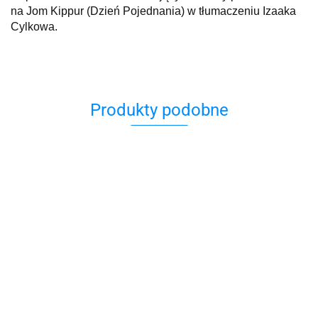
na Jom Kippur (Dzień Pojednania) w tłumaczeniu Izaaka
Cylkowa.
Produkty podobne
Adżami.
613
A miałam
Opowieśc
Przykazań
być
,,Minuty
„SZCZĘŚCIE I
z Jafy
Judaizmu
księżniczką
44.90
45.00
Reportaże o
INNE
39.00
z bajki…
starości ''Iza
PRZYPADKI”
44.90
49.90