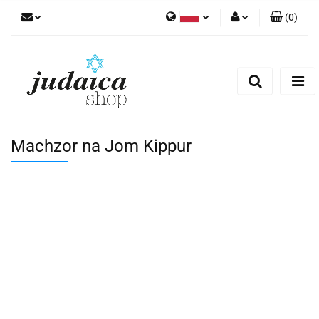
(
0
)
Polski
Zaloguj się
Zarejestruj się
Dodaj zgłoszenie
Zgody cookies
Machzor na Jom Kippur