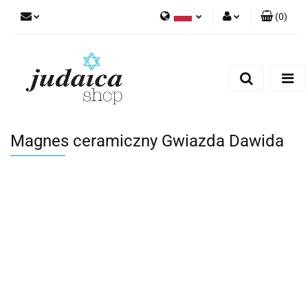
(
0
)
Polski
Zaloguj się
Zarejestruj się
Dodaj zgłoszenie
Zgody cookies
Magnes ceramiczny Gwiazda Dawida