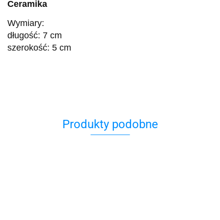
Ceramika
Wymiary:
długość: 7 cm
szerokość: 5 cm
Produkty podobne
Brelok
Brelok
Bombka
do
srebrny
Brelok
hamsa