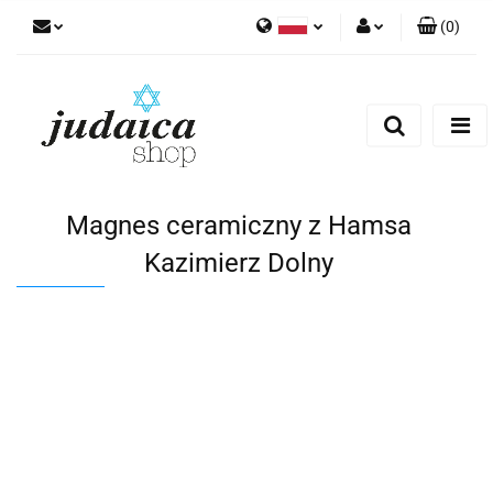
(
0
)
Polski
Zaloguj się
Zarejestruj się
Dodaj zgłoszenie
Zgody cookies
Magnes ceramiczny z Hamsa
Kazimierz Dolny