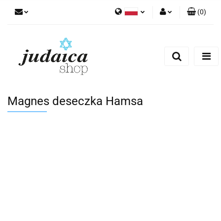
(
0
)
Polski
Zaloguj się
Zarejestruj się
Dodaj zgłoszenie
Zgody cookies
Magnes deseczka Hamsa