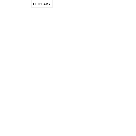
Pachnidła Nałęczo
POLECAMY