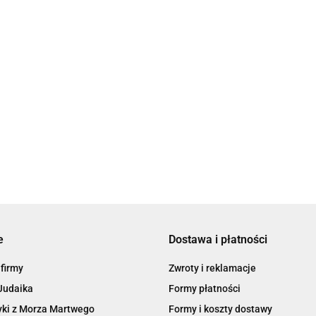
enora
Menora Figurka Miniaturka
Magnes na lodówkę menora
20.00
15.00
e
Dostawa i płatności
 firmy
Zwroty i reklamacje
Judaika
Formy płatności
ki z Morza Martwego
Formy i koszty dostawy