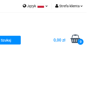
Język
Strefa klienta
go Sea of Spa
Polski
Zaloguj się
e Martwe Dr.Sea
Zarejestruj się
Dodaj zgłoszenie
0,00 zł
Zgody cookies
0
a
Literatura żydowska
wski Kazimierz"
 By Dziubeka
Kosmetyki H&b
Kawa Kuzmir Cafe
Pachnidła Nałęczowskie Kwiaty