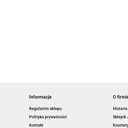
Charms świecznik m
Magnes ceramiczny menora
79.00
29.00
Informacje
O firmi
Regulamin sklepu
Historia
Polityka prywatności
Sklepik 
Kontakt
Kosmety