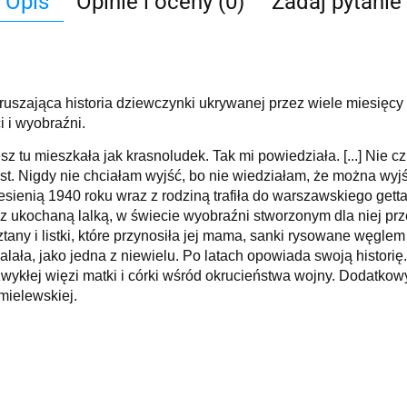
Opis
Opinie i oceny (0)
Zadaj pytanie
ruszająca historia dziewczynki ukrywanej przez wiele miesięcy
 i wyobraźni.
sz tu mieszkała jak krasnoludek. Tak mi powiedziała. [...] Nie c
jest. Nigdy nie chciałam wyjść, bo nie wiedziałam, że można wyjś
ienią 1940 roku wraz z rodziną trafiła do warszawskiego getta. 
z ukochaną lalką, w świecie wyobraźni stworzonym dla niej prz
any i listki, które przynosiła jej mama, sanki rysowane węglem
alała, jako jedna z niewielu. Po latach opowiada swoją historię.
ykłej więzi matki i córki wśród okrucieństwa wojny. Dodatkowy 
mielewskiej.