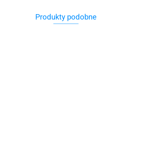
Produkty podobne
613 Przykazań
Judaizmu
A history of
A miałam być
45.00
Kraków. For
księżniczką z bajk
everyone
59.90
39.00