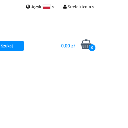
Język
Strefa klienta
go Sea of Spa
Polski
Zaloguj się
e Martwe Dr.Sea
Zarejestruj się
Dodaj zgłoszenie
0,00 zł
Zgody cookies
0
a
Literatura żydowska
wski Kazimierz"
 By Dziubeka
Kosmetyki H&b
Kawa Kuzmir Cafe
Pachnidła Nałęczowskie Kwiaty