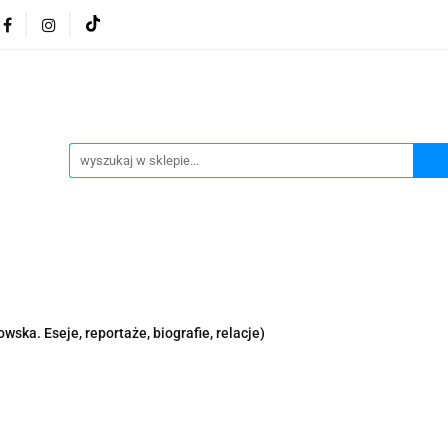
osmetyki z Morza Martwego
Kosmetyki z Morza Martwe
ratura żydowska
Biżuteria Judaica
Kosmetyki Morz
 Martwego
Biżuteria By Dziubeka
Kosmetyki H&b
Herbaty koszerne
Artykuły koszerne
go
Kosmetyki z Morza Martwego Sea of Spa
Judaik
j Michałowski
Kawa Kuzmir Cafe
Pocztówka "Żydo
twe Dr.Sea
Kosmetyki z Morza Martwego
Biżuteria
wska. Eseje, reportaże, biografie, relacje)
Artykuły koszerne
Akwarele Bartłomiej Michałowski
 z Izraela
Health&Beauty Dead Sea Minerals
Pamiątki z Izraela
Health&Beauty Dead Sea Minerals