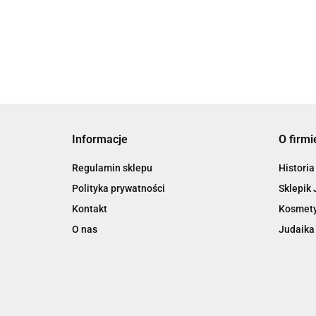
Klementowska
49.90
Informacje
O firmi
Regulamin sklepu
Historia
Polityka prywatności
Sklepik 
Kontakt
Kosmety
O nas
Judaika