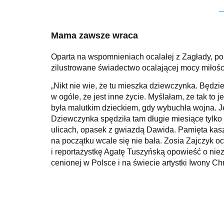
Mama zawsze wraca
Oparta na wspomnieniach ocalałej z Zagłady, po
zilustrowane świadectwo ocalającej mocy miłości
„Nikt nie wie, że tu mieszka dziewczynka. Będzie
w ogóle, że jest inne życie. Myślałam, że tak to 
była malutkim dzieckiem, gdy wybuchła wojna. Jes
Dziewczynka spędziła tam długie miesiące tylko 
ulicach, opasek z gwiazdą Dawida. Pamięta kaszt
na początku wcale się nie bała.
Zosia Zajczyk oc
i reportażystkę Agatę Tuszyńską opowieść o niezw
cenionej w Polsce i na świecie artystki Iwony Ch