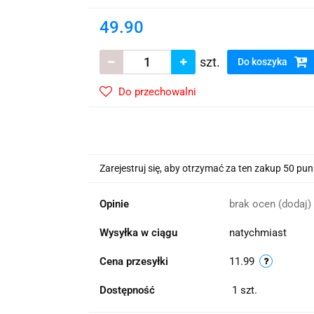
wskie Kwiaty
49.90
szt.
Do koszyka
Do przechowalni
Zarejestruj się, aby otrzymać za ten zakup 50 pu
Opinie
brak ocen
(dodaj)
Wysyłka w ciągu
natychmiast
Cena przesyłki
11.99
Dostępność
1
szt.