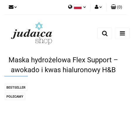
(
0
)
Polski
Zaloguj się
Zarejestruj się
Dodaj zgłoszenie
Zgody cookies
Maska hydrożelowa Flex Support –
awokado i kwas hialuronowy H&B
BESTSELLER
POLECAMY