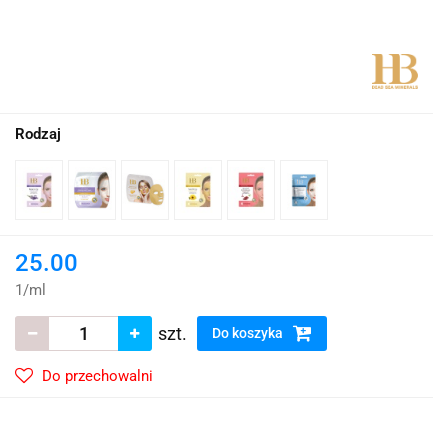
Rodzaj
25.00
1
/
ml
szt.
Do koszyka
Do przechowalni