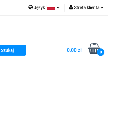
Język
Strefa klienta
go Sea of Spa
Polski
Zaloguj się
e Martwe Dr.Sea
Zarejestruj się
Dodaj zgłoszenie
0,00 zł
Zgody cookies
0
a
Literatura żydowska
wski Kazimierz"
 By Dziubeka
Kosmetyki H&b
Kawa Kuzmir Cafe
Pachnidła Nałęczowskie Kwiaty