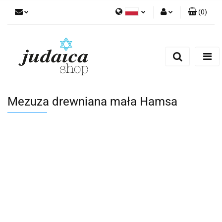
(
0
)
Polski
Zaloguj się
Zarejestruj się
Dodaj zgłoszenie
Zgody cookies
Mezuza drewniana mała Hamsa