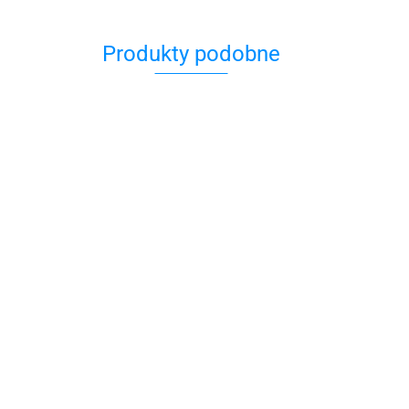
Produkty podobne
Mezuza drewniana
Mezuza drewniana
140.00
129.00
na Szara