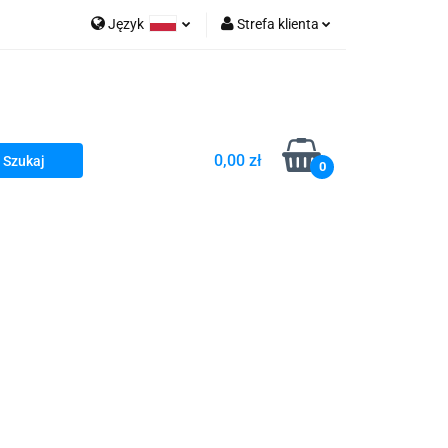
Język
Strefa klienta
go Sea of Spa
Polski
Zaloguj się
e Martwe Dr.Sea
Zarejestruj się
Dodaj zgłoszenie
0,00 zł
Zgody cookies
0
a
Literatura żydowska
wski Kazimierz"
 By Dziubeka
Kosmetyki H&b
Kawa Kuzmir Cafe
Pachnidła Nałęczowskie Kwiaty