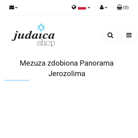
(
0
)
Polski
Zaloguj się
Zarejestruj się
Dodaj zgłoszenie
Zgody cookies
Mezuza zdobiona Panorama
Jerozolima