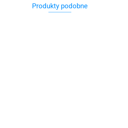
Produkty podobne
Mezuza
Ręcznie
Mezuza ozdobna
Malowana z
czerwona
149.00
Klaf
Menora - Klaf
159.00
ewa
Mezuza Ręcznie
Malowana Kwiatowa
Błogosławieństwo Judaica
129.00
117.39