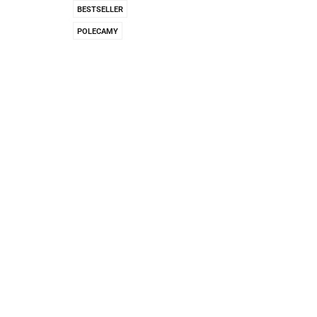
Pachnidła Nałęczo
BESTSELLER
POLECAMY