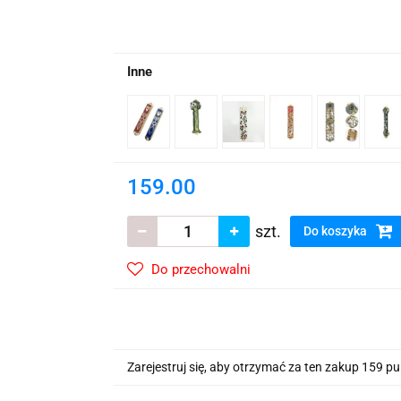
wskie Kwiaty
Inne
159.00
szt.
Do koszyka
Do przechowalni
Zarejestruj się, aby otrzymać za ten zakup 159 p