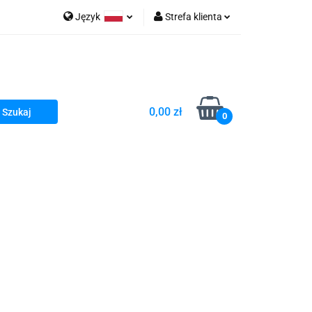
Język
Strefa klienta
go Sea of Spa
Polski
Zaloguj się
e Martwe Dr.Sea
Zarejestruj się
Dodaj zgłoszenie
0,00 zł
Zgody cookies
0
a
Literatura żydowska
wski Kazimierz"
 By Dziubeka
Kosmetyki H&b
Kawa Kuzmir Cafe
Pachnidła Nałęczowskie Kwiaty